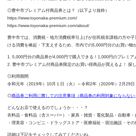
◎豊中市プレミアム付商品券とは？（以下より抜粋）
https://www.toyonaka-premium.com/
https://www.toyonaka-premium.com/about/
豊中市では、消費税・地方消費税率引上げが住民税非課税の方や子
ける消費を喚起・下支えするため、市内での5,000円分のお買い物が
1. 5,000円分の商品券が4,000円で購入できる！1,000円のプレミ
2. 豊中市プレミアム付商品券限定のお買い得商品が買えるよ！ 探
◎利用期間
令和元年（2019年）10月１日（火）～令和2年（2020年）2月29
◎
商品券ご利用に際しての注意事項（商品券の利用対象にならない
どんなお店で使えるのでしょうか・・・？
衣料品・食料品（含スーパー）・家具・雑貨・電化製品・自動車・
・理美容・コンビニ・ドラッグストア・医療福祉・宿泊施設・その
詳細は下記をチェックしてみてくださいね。